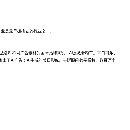
广告业是最早拥抱它的行业之一。
放各种不同广告素材的国际品牌来说，AI是救命稻草。可口可乐、
在近两年推出了AI广告：AI生成的节日影像、会眨眼的数字模特、数百万个