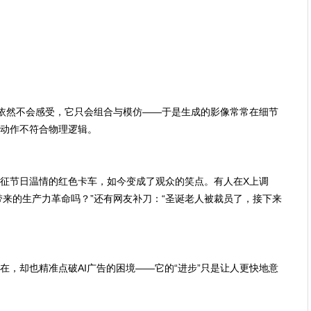
工具依然不会感受，它只会组合与模仿——于是生成的影像常常在细节
动作不符合物理逻辑。
征节日温情的红色卡车，如今变成了观众的笑点。有人在X上调
带来的生产力革命吗？”还有网友补刀：“圣诞老人被裁员了，接下来
在，却也精准点破AI广告的困境——它的“进步”只是让人更快地意