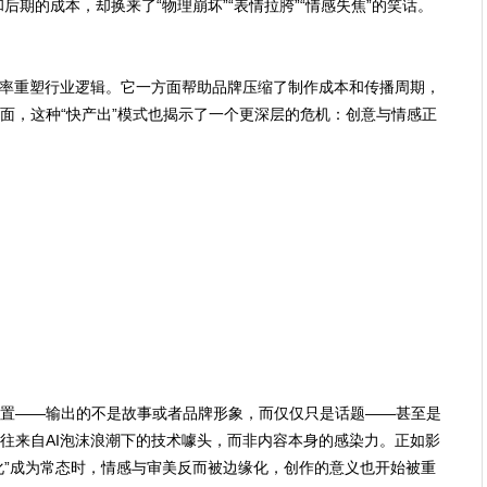
后期的成本，却换来了“物理崩坏”“表情拉胯”“情感失焦”的笑话。
效率重塑行业逻辑。它一方面帮助品牌压缩了制作成本和传播周期，
面，这种“快产出”模式也揭示了一个更深层的危机：创意与情感正
置——输出的不是故事或者品牌形象，而仅仅只是话题——甚至是
往来自AI泡沫浪潮下的技术噱头，而非内容本身的感染力。正如影
I化”成为常态时，情感与审美反而被边缘化，创作的意义也开始被重