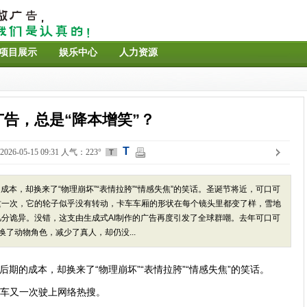
项目展示
娱乐中心
人力资源
广告，总是“降本增笑”？
T
26-05-15 09:31 人气：223°
T
成本，却换来了“物理崩坏”“表情拉胯”“情感失焦”的笑话。圣诞节将近，可口可
这一次，它的轮子似乎没有转动，卡车车厢的形状在每个镜头里都变了样，雪地
分诡异。没错，这支由生成式AI制作的广告再度引发了全球群嘲。去年可口可
换了动物角色，减少了真人，却仍没...
后期的成本，却换来了“物理崩坏”“表情拉胯”“情感失焦”的笑话。
车又一次驶上网络热搜。