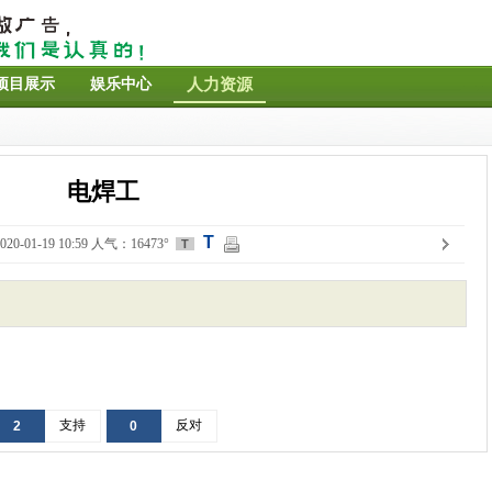
项目展示
娱乐中心
人力资源
电焊工
T
20-01-19 10:59 人气：16473°
T
支持
反对
2
0