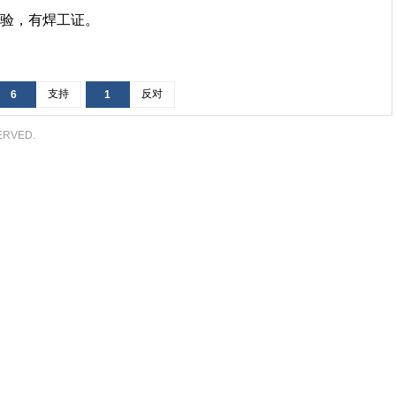
验，有焊工证。
支持
反对
6
1
ERVED.