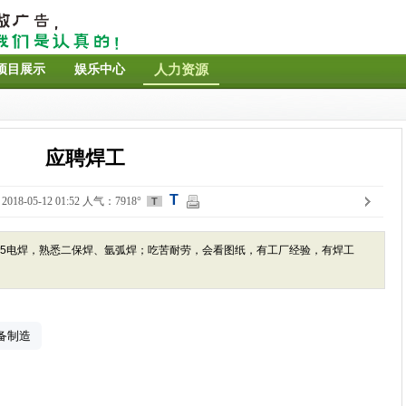
项目展示
娱乐中心
人力资源
应聘焊工
T
018-05-12 01:52 人气：7918°
T
45电焊，熟悉二保焊、氩弧焊；吃苦耐劳，会看图纸，有工厂经验，有焊工
备制造