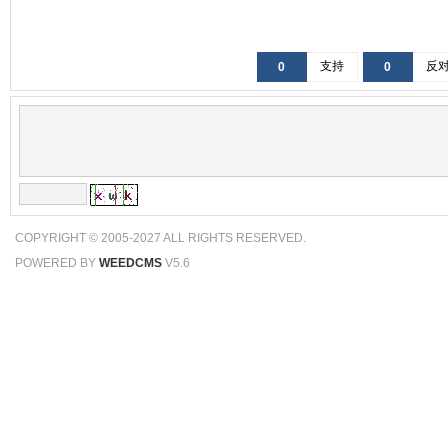
支持
反
0
0
COPYRIGHT © 2005-2027 ALL RIGHTS RESERVED.
POWERED BY
WEEDCMS
V5.6